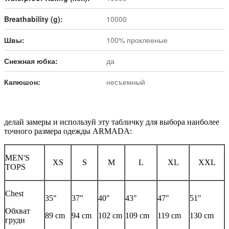
Breathability (g):
10000
Швы:
100% проклееные
Снежная юбка:
да
Капюшон:
несъемный
делай замеры и используй эту табличку для выбора наиболее
точного размера одежды ARMADA:
MEN'S
XS
S
M
L
XL
XXL
TOPS
Chest
35"
37"
40"
43"
47"
51"
Обхват
89 cm
94 cm
102 cm
109 cm
119 cm
130 cm
груди