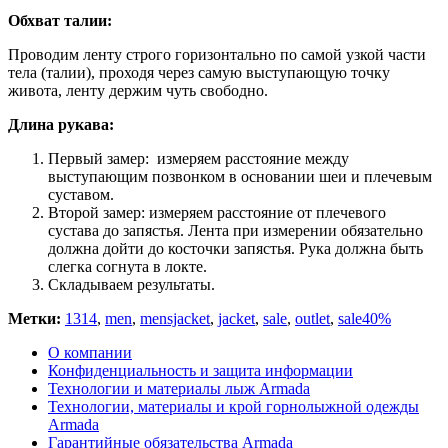
Обхват талии:
Проводим ленту строго горизонтально по самой узкой части
тела (талии), проходя через самую выступающую точку
живота, ленту держим чуть свободно.
Длина рукава:
Первый замер: измеряем расстояние между
выступающим позвонком в основании шеи и плечевым
суставом.
Второй замер: измеряем расстояние от плечевого
сустава до запястья. Лента при измерении обязательно
должна дойти до косточки запястья. Рука должна быть
слегка согнута в локте.
Складываем результаты.
Метки:
1314
,
men
,
mensjacket
,
jacket
,
sale
,
outlet
,
sale40%
О компании
Конфиденциальность и защита информации
Технологии и материалы лыж Armada
Технологии, материалы и крой горнолыжной одежды
Armada
Гарантийные обязательства Armada