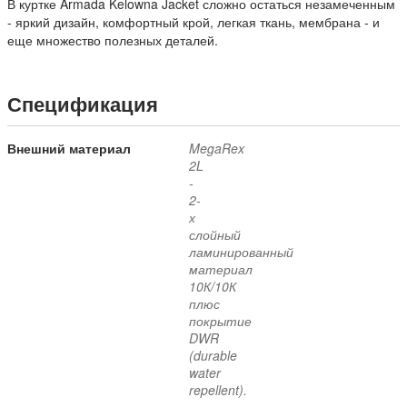
В куртке Armada
Kelowna Jacket сложно остаться незамеченным
- яркий дизайн, комфортный крой, легкая ткань, мембрана - и
еще множество полезных деталей.
Спецификация
Внешний материал
MegaRex
2L
-
2-
х
слойный
ламинированный
материал
10К/10К
плюс
покрытие
DWR
(durable
water
repellent).