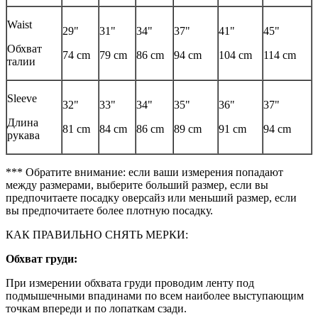
Waist
29"
31"
34"
37"
41"
45"
Обхват
74 cm
79 cm
86 cm
94 cm
104 cm
114 cm
талии
Sleeve
32"
33"
34"
35"
36"
37"
Длина
81 cm
84 cm
86 cm
89 cm
91 cm
94 cm
рукава
*** Обратите внимание: если ваши измерения попадают
между размерами, выберите больший размер, если вы
предпочитаете посадку оверсайз или меньший размер, если
вы предпочитаете более плотную посадку.
КАК ПРАВИЛЬНО СНЯТЬ МЕРКИ:
Обхват груди:
При измерении обхвата груди проводим ленту под
подмышечными впадинами по всем наиболее выступающим
точкам впереди и по лопаткам сзади.