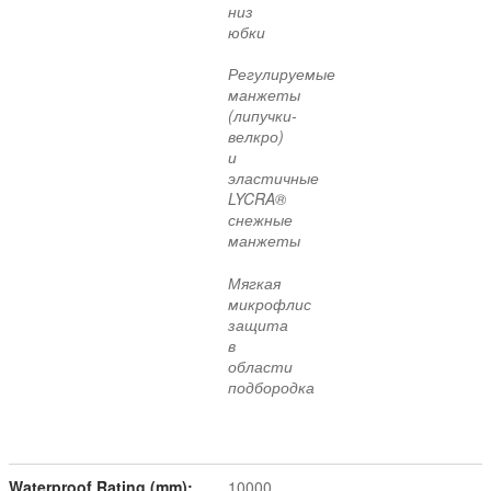
низ
юбки
Регулируемые
манжеты
(липучки-
велкро)
и
эластичные
LYCRA®
снежные
манжеты
Мягкая
микрофлис
защита
в
области
подбородка
Waterproof Rating (mm):
10000