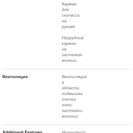
Карман
для
скипасса
на
рукаве
Нагрудный
карман
на
застежке-
молнии
Вентиляция
Вентиляция
в
области
подмышек
(сетка
плюс
застежки-
молнии)
Additional Features
Интерфейс