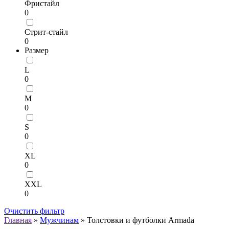
Фристайл
0
Стрит-стайл
0
Размер
L
0
M
0
S
0
XL
0
XXL
0
Очистить фильтр
Главная
»
Мужчинам
» Толстовки и футболки Armada