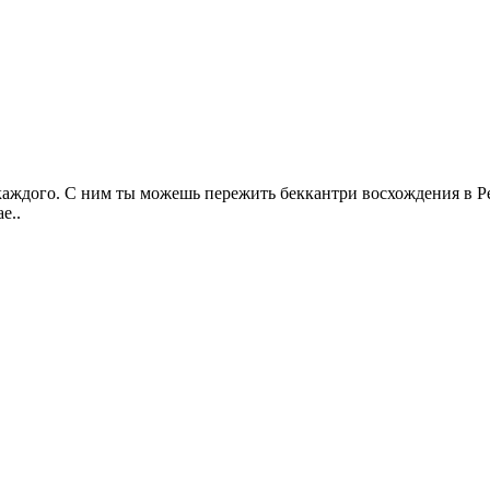
 каждого. С ним ты можешь пережить беккантри восхождения в 
е..