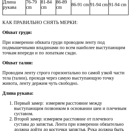
Длина
76-79
81-84
86-89
86-91 cm
91-94 cm
91-94 cm
рукава
cm
cm
cm
КАК ПРАВИЛЬНО СНЯТЬ МЕРКИ:
Обхват груди:
При измерении обхвата груди проводим ленту под
подмышечными впадинами по всем наиболее выступающим
точкам впереди и по лопаткам сзади.
Обхват талии:
Проводим ленту строго горизонтально по самой узкой части
тела (талии), проходя через самую выступающую точку
живота, ленту держим чуть свободно.
Длина рукава:
Первый замер: измеряем расстояние между
выступающим позвонком в основании шеи и плечевым
суставом.
Второй замер: измеряем расстояние от плечевого
сустава до запястья. Лента при измерении обязательно
должна дойти до косточки запястья. Рука должна быть