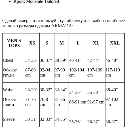
Крой: Moderate Tailored
Сделай замеры и используй эту табличку для выбора наиболее
точного размера одежды ARMADA:
MEN'S
XS
S
M
L
XL
XXL
TOPS
Chest
34-35"
36-37"
38-39"
40-41"
42-44"
46-48"
Обхват
87-89
92-94
97-99
102-104
107-109
117-119
груди
cm
cm
cm
cm
cm
cm
Waist
28-29"
30-32"
32-34"
38-40"
34-36"
36-38"
Обхват
71-76
76-81
81-86
97-102
86-91 cm
91-97 cm
талии
cm
cm
cm
cm
Sleeve
30-31"
32-33"
34-35"
35-36"
36-37"
36-37"