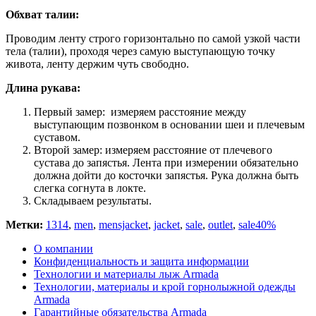
Обхват талии:
Проводим ленту строго горизонтально по самой узкой части
тела (талии), проходя через самую выступающую точку
живота, ленту держим чуть свободно.
Длина рукава:
Первый замер: измеряем расстояние между
выступающим позвонком в основании шеи и плечевым
суставом.
Второй замер: измеряем расстояние от плечевого
сустава до запястья. Лента при измерении обязательно
должна дойти до косточки запястья. Рука должна быть
слегка согнута в локте.
Складываем результаты.
Метки:
1314
,
men
,
mensjacket
,
jacket
,
sale
,
outlet
,
sale40%
О компании
Конфиденциальность и защита информации
Технологии и материалы лыж Armada
Технологии, материалы и крой горнолыжной одежды
Armada
Гарантийные обязательства Armada