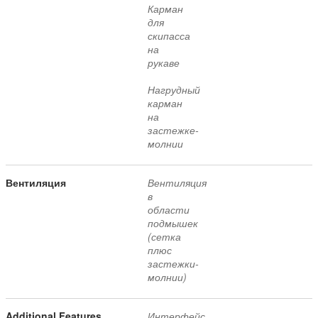
Карман
для
скипасса
на
рукаве
Нагрудный
карман
на
застежке-
молнии
Вентиляция
Вентиляция
в
области
подмышек
(сетка
плюс
застежки-
молнии)
Additional Features
Интерфейс