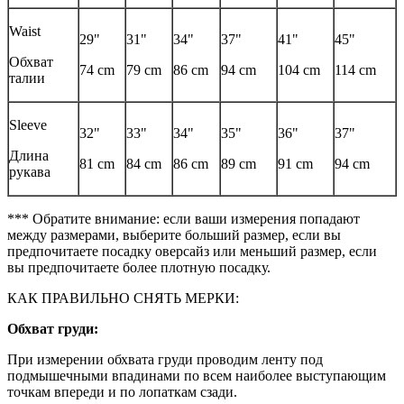
Waist
29"
31"
34"
37"
41"
45"
Обхват
74 cm
79 cm
86 cm
94 cm
104 cm
114 cm
талии
Sleeve
32"
33"
34"
35"
36"
37"
Длина
81 cm
84 cm
86 cm
89 cm
91 cm
94 cm
рукава
*** Обратите внимание: если ваши измерения попадают
между размерами, выберите больший размер, если вы
предпочитаете посадку оверсайз или меньший размер, если
вы предпочитаете более плотную посадку.
КАК ПРАВИЛЬНО СНЯТЬ МЕРКИ:
Обхват груди:
При измерении обхвата груди проводим ленту под
подмышечными впадинами по всем наиболее выступающим
точкам впереди и по лопаткам сзади.