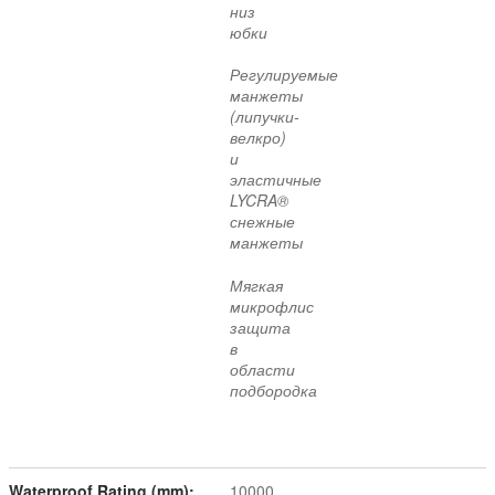
низ
юбки
Регулируемые
манжеты
(липучки-
велкро)
и
эластичные
LYCRA®
снежные
манжеты
Мягкая
микрофлис
защита
в
области
подбородка
Waterproof Rating (mm):
10000