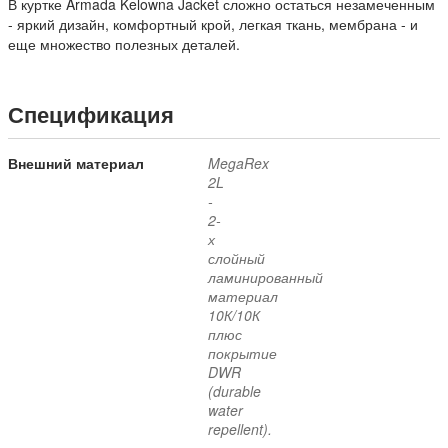
В куртке Armada
Kelowna Jacket сложно остаться незамеченным
- яркий дизайн, комфортный крой, легкая ткань, мембрана - и
еще множество полезных деталей.
Спецификация
Внешний материал
MegaRex
2L
-
2-
х
слойный
ламинированный
материал
10К/10К
плюс
покрытие
DWR
(durable
water
repellent).