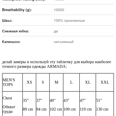
Breathability (g):
10000
Швы:
100% проклееные
Снежная юбка:
да
Капюшон:
несъемный
делай замеры и используй эту табличку для выбора наиболее
точного размера одежды ARMADA:
MEN'S
XS
S
M
L
XL
XXL
TOPS
Chest
35"
37"
40"
43"
47"
51"
Обхват
89 cm
94 cm
102 cm
109 cm
119 cm
130 cm
груди