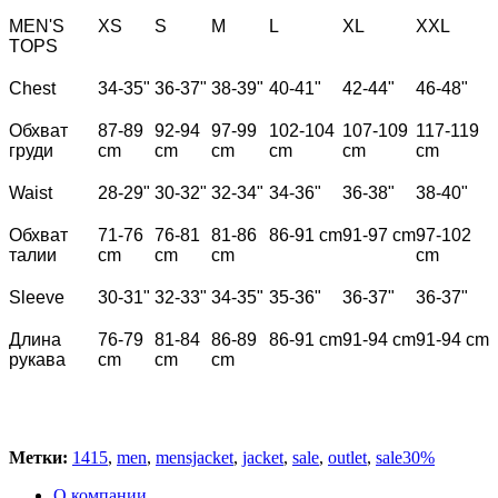
MEN'S
XS
S
M
L
XL
XXL
TOPS
Chest
34-35"
36-37"
38-39"
40-41"
42-44"
46-48"
Обхват
87-89
92-94
97-99
102-104
107-109
117-119
груди
cm
cm
cm
cm
cm
cm
Waist
28-29"
30-32"
32-34"
34-36"
36-38"
38-40"
Обхват
71-76
76-81
81-86
86-91 cm
91-97 cm
97-102
талии
cm
cm
cm
cm
Sleeve
30-31"
32-33"
34-35"
35-36"
36-37"
36-37"
Длина
76-79
81-84
86-89
86-91 cm
91-94 cm
91-94 cm
рукава
cm
cm
cm
Метки:
1415
,
men
,
mensjacket
,
jacket
,
sale
,
outlet
,
sale30%
О компании