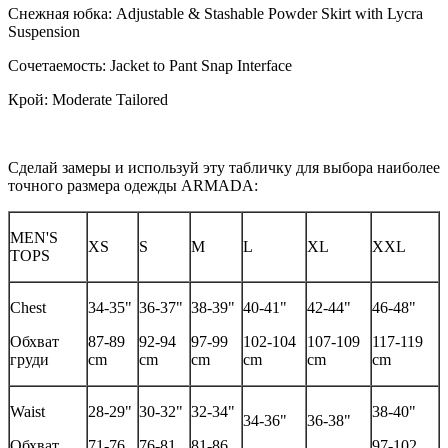
Снежная юбка: Adjustable & Stashable Powder Skirt with Lycra
Suspension
Сочетаемость: Jacket to Pant Snap Interface
Крой: Moderate Tailored
Сделай замеры и используй эту табличку для выбора наиболее
точного размера одежды ARMADA:
MEN'S
XS
S
M
L
XL
XXL
TOPS
Chest
34-35"
36-37"
38-39"
40-41"
42-44"
46-48"
Обхват
87-89
92-94
97-99
102-104
107-109
117-119
груди
cm
cm
cm
cm
cm
cm
Waist
28-29"
30-32"
32-34"
38-40"
34-36"
36-38"
Обхват
71-76
76-81
81-86
97-102