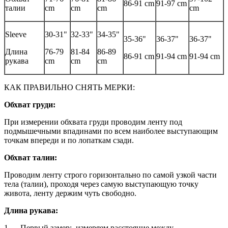
86-91 cm
91-97 cm
талии
cm
cm
cm
cm
Sleeve
30-31"
32-33"
34-35"
35-36"
36-37"
36-37"
Длина
76-79
81-84
86-89
86-91 cm
91-94 cm
91-94 cm
рукава
cm
cm
cm
КАК ПРАВИЛЬНО СНЯТЬ МЕРКИ:
Обхват груди:
При измерении обхвата груди проводим ленту под
подмышечными впадинами по всем наиболее выступающим
точкам впереди и по лопаткам сзади.
Обхват талии:
Проводим ленту строго горизонтально по самой узкой части
тела (талии), проходя через самую выступающую точку
живота, ленту держим чуть свободно.
Длина рукава:
1. Первый замер: измеряем расстояние между