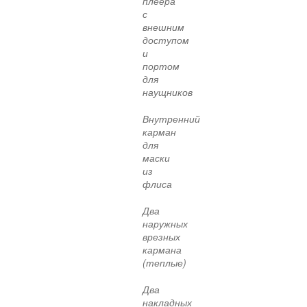
плеера
с
внешним
доступом
и
портом
для
наущников
Внутренний
карман
для
маски
из
флиса
Два
наружных
врезных
кармана
(теплые)
Два
накладных