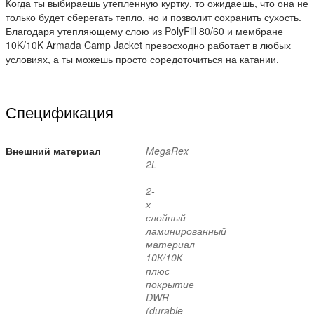
Когда ты выбираешь утепленную куртку, то ожидаешь, что она не
только будет сберегать тепло, но и позволит сохранить сухость.
Благодаря утепляющему слою из PolyFill 80/60 и мембране
10K/
10K
Armada
Camp Jacket превосходно работает в любых
условиях, а ты можешь просто соредоточиться на катании.
Спецификация
Внешний материал
MegaRex
2L
-
2-
х
слойный
ламинированный
материал
10К/10К
плюс
покрытие
DWR
(durable