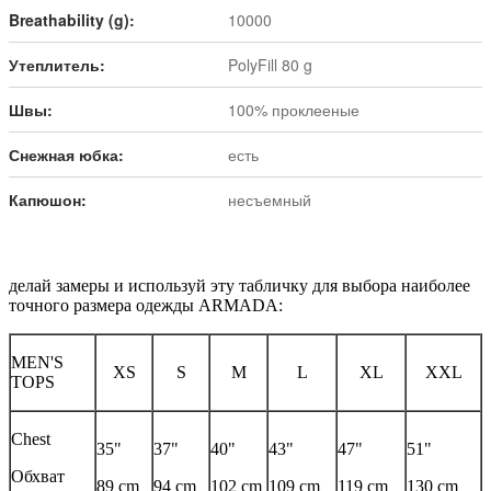
Breathability (g):
10000
Утеплитель:
PolyFill 80 g
Швы:
100% проклееные
Снежная юбка:
есть
Капюшон:
несъемный
делай замеры и используй эту табличку для выбора наиболее
точного размера одежды ARMADA:
MEN'S
XS
S
M
L
XL
XXL
TOPS
Chest
35"
37"
40"
43"
47"
51"
Обхват
89 cm
94 cm
102 cm
109 cm
119 cm
130 cm