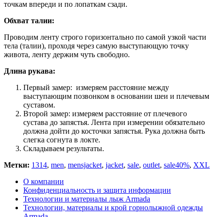
точкам впереди и по лопаткам сзади.
Обхват талии:
Проводим ленту строго горизонтально по самой узкой части
тела (талии), проходя через самую выступающую точку
живота, ленту держим чуть свободно.
Длина рукава:
Первый замер: измеряем расстояние между
выступающим позвонком в основании шеи и плечевым
суставом.
Второй замер: измеряем расстояние от плечевого
сустава до запястья. Лента при измерении обязательно
должна дойти до косточки запястья. Рука должна быть
слегка согнута в локте.
Складываем результаты.
Метки:
1314
,
men
,
mensjacket
,
jacket
,
sale
,
outlet
,
sale40%
,
XXL
О компании
Конфиденциальность и защита информации
Технологии и материалы лыж Armada
Технологии, материалы и крой горнолыжной одежды
Armada