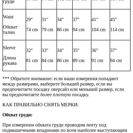
груди
Waist
29"
31"
34"
37"
41"
45"
Обхват
74 cm
79 cm
86 cm
94 cm
104 cm
114 cm
талии
Sleeve
32"
33"
34"
35"
36"
37"
Длина
81 cm
84 cm
86 cm
89 cm
91 cm
94 cm
рукава
*** Обратите внимание: если ваши измерения попадают
между размерами, выберите больший размер, если вы
предпочитаете посадку оверсайз или меньший размер, если
вы предпочитаете более плотную посадку.
КАК ПРАВИЛЬНО СНЯТЬ МЕРКИ:
Обхват груди:
При измерении обхвата груди проводим ленту под
подмышечными впадинами по всем наиболее выступающим