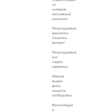
со
шлемом,
несъемный
капюшон
Регулируемые
манжеты
(липучка-
велкро)
Регулируемый
низ
(через
карманы)
Мягкая
микро-
флис
защита
подбородка
Вентиляция
в