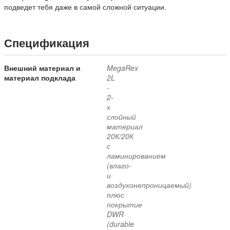
подведет тебя даже в самой сложной ситуации.
Спецификация
Внешний материал и
MegaRex
материал подклада
2L
-
2-
х
слойный
материал
20К/20К
с
ламинированием
(влаго-
и
воздухонепроницаемый)
плюс
покрытие
DWR
(durable