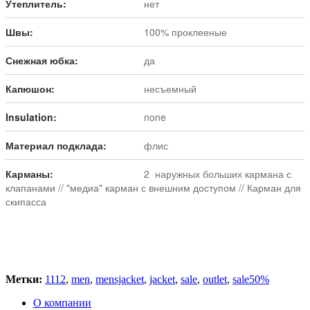
Утеплитель:
нет
Швы:
100% проклееные
Снежная юбка:
да
Капюшон:
несъемный
Insulation:
none
Материал подклада:
флис
Карманы:
2 наружных больших кармана с
клапанами // "медиа" карман с внешним доступом // Карман для
скипасса
Метки:
1112
,
men
,
mensjacket
,
jacket
,
sale
,
outlet
,
sale50%
О компании