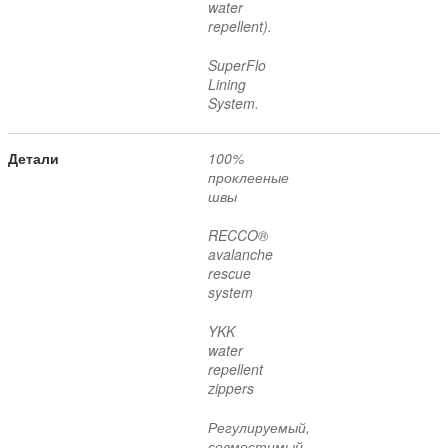
water
repellent)
.
SuperFlo
Lining
System.
Детали
100%
проклееные
швы
RECCO®
avalanche
rescue
system
YKK
water
repellent
zippers
Регулируемый,
совместимый