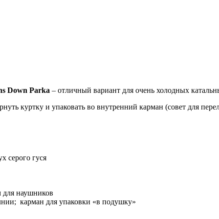
ns Down Parka
– отличный вариант для очень холодных катальны
уть куртку и упаковать во внутренний карман (совет для переле
х серого гуся
м для наушников
лнии; карман для упаковки «в подушку»