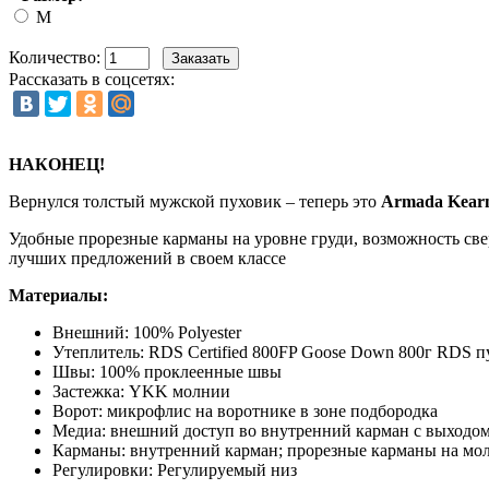
M
Количество:
Рассказать в соцсетях:
НАКОНЕЦ!
Вернулся толстый мужской пуховик – теперь это
Armada Kear
Удобные прорезные карманы на уровне груди, возможность сверн
лучших предложений в своем классе
Материалы:
Внешний: 100% Polyester
Утеплитель: RDS Certified 800FP Goose Down 800г RDS пу
Швы: 100% проклеенные швы
Застежка: YKK молнии
Ворот: микрофлис на воротнике в зоне подбородка
Медиа: внешний доступ во внутренний карман с выходо
Карманы: внутренний карман; прорезные карманы на мо
Регулировки: Регулируемый низ