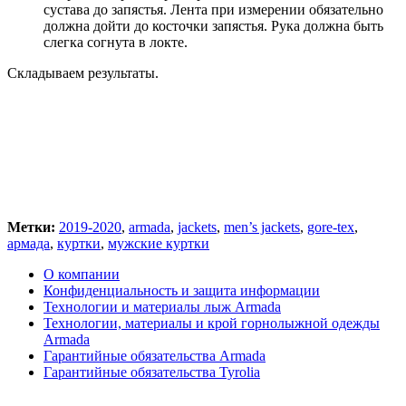
сустава до запястья. Лента при измерении обязательно
должна дойти до косточки запястья. Рука должна быть
слегка согнута в локте.
Складываем результаты.
Метки:
2019-2020
,
armada
,
jackets
,
men’s jackets
,
gore-tex
,
армада
,
куртки
,
мужские куртки
О компании
Конфиденциальность и защита информации
Технологии и материалы лыж Armada
Технологии, материалы и крой горнолыжной одежды
Armada
Гарантийные обязательства Armada
Гарантийные обязательства Tyrolia