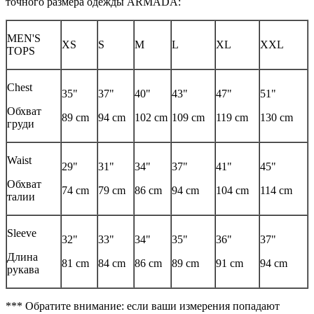
точного размера одежды ARMADA:
MEN'S
XS
S
M
L
XL
XXL
TOPS
Chest
35"
37"
40"
43"
47"
51"
Обхват
89 cm
94 cm
102 cm
109 cm
119 cm
130 cm
груди
Waist
29"
31"
34"
37"
41"
45"
Обхват
74 cm
79 cm
86 cm
94 cm
104 cm
114 cm
талии
Sleeve
32"
33"
34"
35"
36"
37"
Длина
81 cm
84 cm
86 cm
89 cm
91 cm
94 cm
рукава
*** Обратите внимание: если ваши измерения попадают