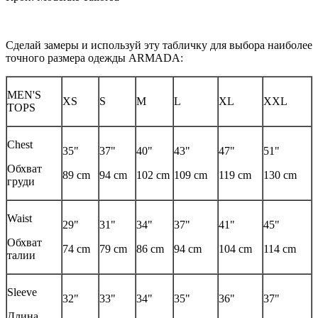
Сделай замеры и используй эту табличку для выбора наиболее
точного размера одежды ARMADA:
MEN'S
XS
S
M
L
XL
XXL
TOPS
Chest
35"
37"
40"
43"
47"
51"
Обхват
89 cm
94 cm
102 cm
109 cm
119 cm
130 cm
груди
Waist
29"
31"
34"
37"
41"
45"
Обхват
74 cm
79 cm
86 cm
94 cm
104 cm
114 cm
талии
Sleeve
32"
33"
34"
35"
36"
37"
Длина