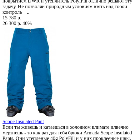
покрытием DWR и утеплитель PolyiFill отлично решают эту
задачу. Не позволяй природным условиям взять над тобой
контроль ..
15 780 р.
26 300 р.
40%
Scope Insulated Pant
Если ты живешь и катаешься в холодном климате илвечно
мерзнешь - то как раз для тебя брюки Armada Scope Insulated
Pants. Они утепленые 40g PolyFill и у них проклееные швы,