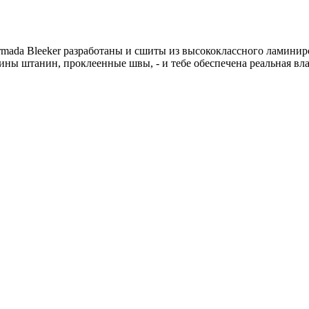
rmada Bleeker разработаны и сшиты из высококлассного ламини
вины штанин, проклеенные швы, - и тебе обеспечена реальная в