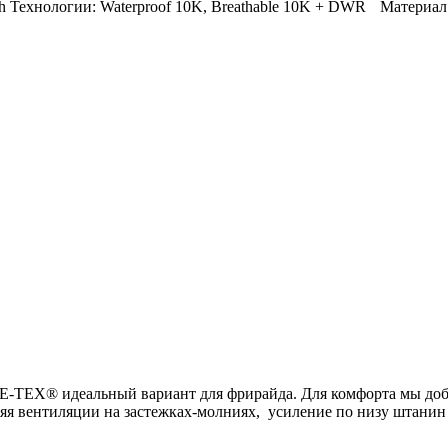
retch Технологии: Waterproof 10K, Breathable 10K + DWR Материал
EX® идеальный вариант для фрирайда. Для комфорта мы доба
нтиляции на застежках-молниях, усиление по низу штанин Integ