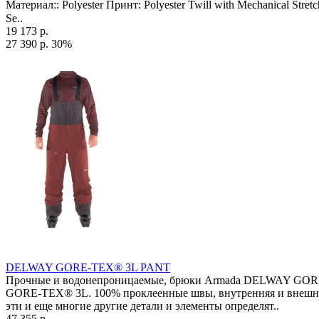
Материал:: Polyester Принт: Polyester Twill with Mechanical St
Se..
19 173 р.
27 390 р.
30%
DELWAY GORE-TEX® 3L PANT
Прочные и водонепроницаемые, брюки Armada DELWAY GORE-T
GORE-TEX® 3L. 100% проклеенные швы, внутренняя и внешняя ве
эти и еще многие другие детали и элементы определят..
47 355 р.