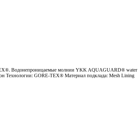
ORE-TEX®. Водонепроницаемые молнии YKK AQUAGUARD® water
ейлон Технологии: GORE-TEX® Материал подклада: Mesh Lining