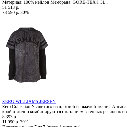
Материал: 100% нейлон Мембрана: GORE-TEX® 3L..
51 513 р.
73 590 р.
30%
ZERO WILLIAMS JERSEY
Zero Collection У сшитого из плотной и тяжелой ткани, Arma
крой отлично комбинируются с катанием в теплых регионах и 
8 393 р.
11 990 р.
30%
Показано с 1 по 7 из 7 (всего 1 страниц)