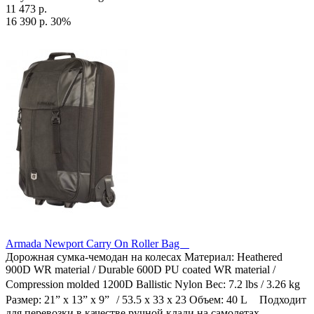
11 473 р.
16 390 р.
30%
Armada Newport Carry On Roller Bag
Дорожная сумка-чемодан на колесах Материал: Heathered
900D WR material / Durable 600D PU coated WR material /
Compression molded 1200D Ballistic Nylon Вес: 7.2 lbs / 3.26 kg
Размер: 21” x 13” x 9” / 53.5 х 33 х 23 Объем: 40 L Подходит
для перевозки в качестве ручной клади на самолетах