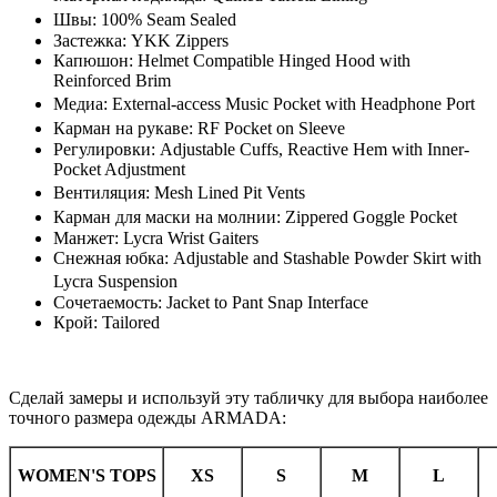
Швы: 100% Seam Sealed
Застежка: YKK Zippers
Капюшон: Helmet Compatible Hinged Hood with
Reinforced Brim
Медиа: External-access Music Pocket with Headphone Port
Карман на рукаве: RF Pocket on Sleeve
Регулировки: Adjustable Cuffs, Reactive Hem with Inner-
Pocket Adjustment
Вентиляция: Mesh Lined Pit Vents
Карман для маски на молнии: Zippered Goggle Pocket
Манжет: Lycra Wrist Gaiters
Снежная юбка: Adjustable and Stashable Powder Skirt with
Lycra Suspension
Сочетаемость: Jacket to Pant Snap Interface
Крой: Tailored
Сделай замеры и используй эту табличку для выбора наиболее
точного размера одежды ARMADA:
WOMEN'S TOPS
XS
S
M
L