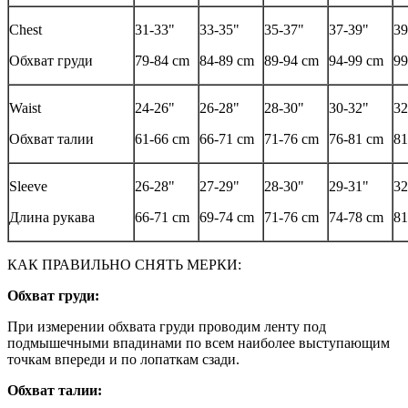
Chest
31-33"
33-35"
35-37"
37-39"
39
Обхват груди
79-84 cm
84-89 cm
89-94 cm
94-99 cm
99
Waist
24-26"
26-28"
28-30"
30-32"
32
Обхват талии
61-66 cm
66-71 cm
71-76 cm
76-81 cm
81
Sleeve
26-28"
27-29"
28-30"
29-31"
32
Длина рукава
66-71 cm
69-74 cm
71-76 cm
74-78 cm
81
КАК ПРАВИЛЬНО СНЯТЬ МЕРКИ:
Обхват груди:
При измерении обхвата груди проводим ленту под
подмышечными впадинами по всем наиболее выступающим
точкам впереди и по лопаткам сзади.
Обхват талии: