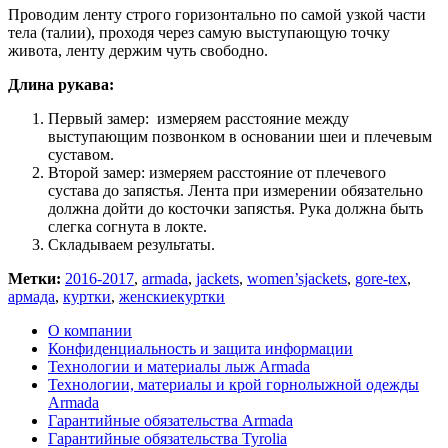
Проводим ленту строго горизонтально по самой узкой части
тела (талии), проходя через самую выступающую точку
живота, ленту держим чуть свободно.
Длина рукава:
Первый замер: измеряем расстояние между
выступающим позвонком в основании шеи и плечевым
суставом.
Второй замер: измеряем расстояние от плечевого
сустава до запястья. Лента при измерении обязательно
должна дойти до косточки запястья. Рука должна быть
слегка согнута в локте.
Складываем результаты.
Метки:
2016-2017
,
armada
,
jackets
,
women’sjackets
,
gore-tex
,
армада
,
куртки
,
женскиекуртки
О компании
Конфиденциальность и защита информации
Технологии и материалы лыж Armada
Технологии, материалы и крой горнолыжной одежды
Armada
Гарантийные обязательства Armada
Гарантийные обязательства Tyrolia