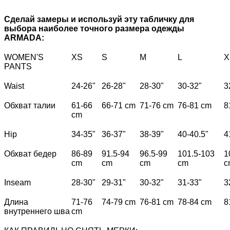
Сделай замеры и используй эту табличку для
выбора наиболее точного размера одежды
ARMADA:
WOMEN'S
XS
S
M
L
X
PANTS
Waist
24-26"
26-28"
28-30"
30-32"
3
Обхват талии
61-66
66-71 cm
71-76 cm
76-81 cm
8
cm
Hip
34-35"
36-37"
38-39"
40-40.5"
4
Обхват бедер
86-89
91.5-94
96.5-99
101.5-103
1
cm
cm
cm
cm
c
Inseam
28-30"
29-31"
30-32"
31-33"
3
Длина
71-76
74-79 cm
76-81 cm
78-84 cm
8
внутреннего шва
cm