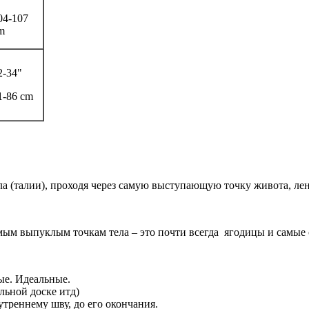
04-107
m
2-34"
1-86 cm
ла (талии), проходя через самую выступающую точку живота, ле
амым выпуклым точкам тела – это почти всегда ягодицы и самые
ые. Идеальные.
льной доске итд)
утреннему шву, до его окончания.