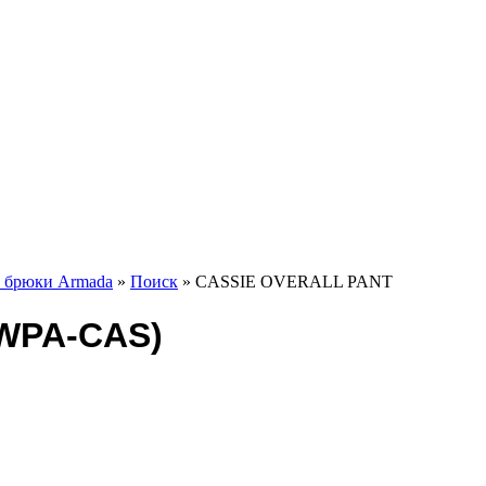
 брюки Armada
»
Поиск
» CASSIE OVERALL PANT
WPA-CAS)