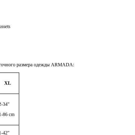
Gussets
е точного размера одежды ARMADA:
XL
2-34"
1-86 cm
1-42"