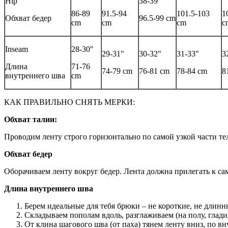
Hip
38-39"
86-89
91.5-94
101.5-103
1
Обхват бедер
96.5-99 cm
cm
cm
cm
c
Inseam
28-30"
29-31"
30-32"
31-33"
3
Длина
71-76
74-79 cm
76-81 cm
78-84 cm
8
внутреннего шва
cm
КАК ПРАВИЛЬНО СНЯТЬ МЕРКИ:
Обхват талии:
Проводим ленту строго горизонтально по самой узкой части те
Обхват бедер
Оборачиваем ленту вокруг бедер. Лента должна прилегать к с
Длина внутреннего шва
Берем идеальные для тебя брюки – не короткие, не длинн
Складываем пополам вдоль, разглаживаем (на полу, глади
От клина шагового шва (от паха) тянем ленту вниз, по вн