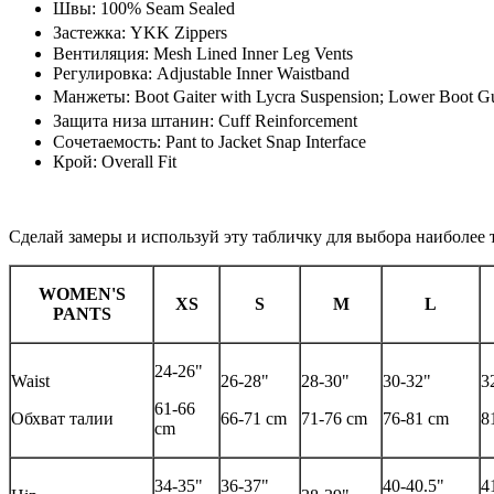
Швы: 100% Seam Sealed
Застежка: YKK Zippers
Вентиляция: Mesh Lined Inner Leg Vents
Регулировка: Adjustable Inner Waistband
Манжеты: Boot Gaiter with Lycra Suspension; Lower Boot 
Защита низа штанин: Cuff Reinforcement
Сочетаемость: Pant to Jacket Snap Interface
Крой: Overall Fit
Сделай замеры и используй эту табличку для выбора наиболе
WOMEN'S
XS
S
M
L
PANTS
24-26"
Waist
26-28"
28-30"
30-32"
3
61-66
Обхват талии
66-71 cm
71-76 cm
76-81 cm
8
cm
34-35"
36-37"
40-40.5"
4