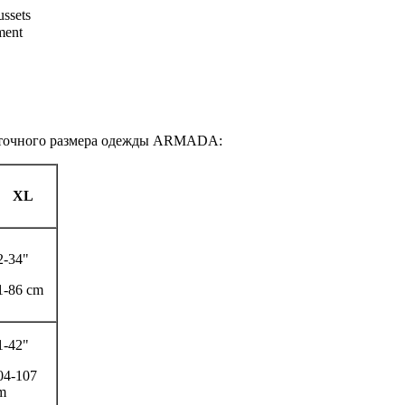
Gussets
ment
е точного размера одежды ARMADA:
XL
2-34"
1-86 cm
1-42"
04-107
m