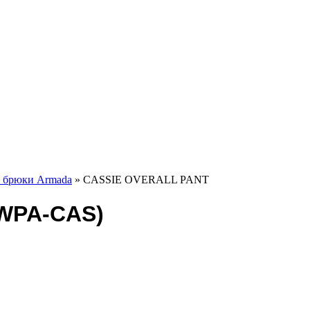
 брюки Armada
» CASSIE OVERALL PANT
WPA-CAS)