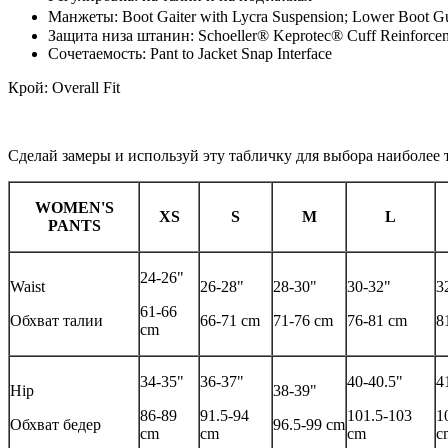
Манжеты: Boot Gaiter with Lycra Suspension; Lower Boot 
Защита низа штанин: Schoeller® Keprotec® Cuff Reinforce
Сочетаемость: Pant to Jacket Snap Interface
Крой: Overall Fit
Сделай замеры и используй эту табличку для выбора наиболе
WOMEN'S
XS
S
M
L
PANTS
24-26"
Waist
26-28"
28-30"
30-32"
3
61-66
Обхват талии
66-71 cm
71-76 cm
76-81 cm
8
cm
34-35"
36-37"
40-40.5"
4
Hip
38-39"
86-89
91.5-94
101.5-103
1
Обхват бедер
96.5-99 cm
cm
cm
cm
c