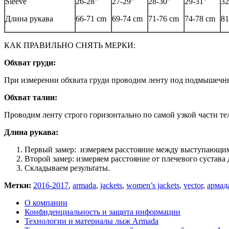
Sleeve
26-28"
27-29"
28-30"
29-31"
32
Длина рукава
66-71 cm
69-74 cm
71-76 cm
74-78 cm
81
КАК ПРАВИЛЬНО СНЯТЬ МЕРКИ:
Обхват груди:
При измерении обхвата груди проводим ленту под подмышечны
Обхват талии:
Проводим ленту строго горизонтально по самой узкой части те
Длина рукава:
Первый замер: измеряем расстояние между выступающим
Второй замер: измеряем расстояние от плечевого сустава 
Складываем результаты.
Метки:
2016-2017
,
armada
,
jackets
,
women’s jackets
,
vector
,
армад
О компании
Конфиденциальность и защита информации
Технологии и материалы лыж Armada