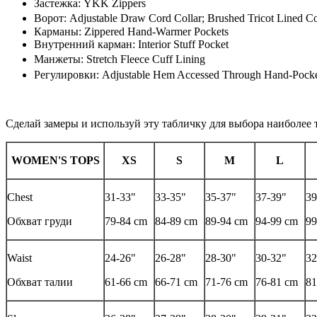
Застежка: YKK Zippers
Ворот: Adjustable Draw Cord Collar; Brushed Tricot Lined C
Карманы: Zippered Hand-Warmer Pockets
Внутренний карман: Interior Stuff Pocket
Манжеты: Stretch Fleece Cuff Lining
Регулировки: Adjustable Hem Accessed Through Hand-Poc
Сделай замеры и используй эту табличку для выбора наиболе
WOMEN'S TOPS
XS
S
M
L
Chest
31-33"
33-35"
35-37"
37-39"
39
Обхват груди
79-84 cm
84-89 cm
89-94 cm
94-99 cm
99
Waist
24-26"
26-28"
28-30"
30-32"
32
Обхват талии
61-66 cm
66-71 cm
71-76 cm
76-81 cm
81