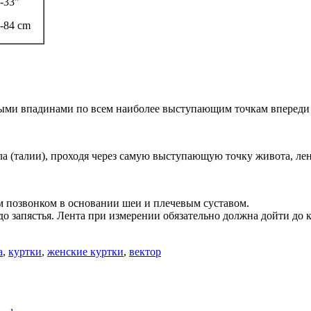
-33"
-84 cm
ми впадинами по всем наиболее выступающим точкам впереди и
ла (талии), проходя через самую выступающую точку живота, ле
 позвонком в основании шеи и плечевым суставом.
до запястья. Лента при измерении обязательно должна дойти до к
а
,
куртки
,
женские куртки
,
вектор