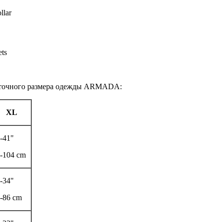
ollar
kets
е точного размера одежды ARMADA:
XL
-41"
-104 cm
-34"
-86 cm