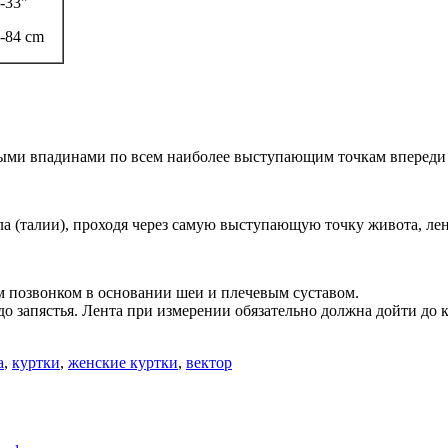
-33"
-84 cm
ми впадинами по всем наиболее выступающим точкам впереди и
ла (талии), проходя через самую выступающую точку живота, ле
 позвонком в основании шеи и плечевым суставом.
до запястья. Лента при измерении обязательно должна дойти до к
а
,
куртки
,
женские куртки
,
вектор