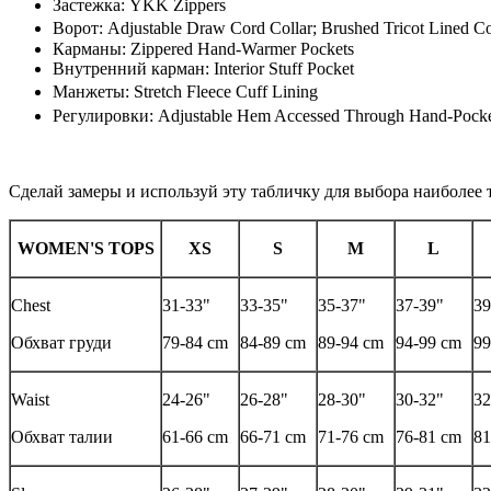
Застежка: YKK Zippers
Ворот: Adjustable Draw Cord Collar; Brushed Tricot Lined C
Карманы: Zippered Hand-Warmer Pockets
Внутренний карман: Interior Stuff Pocket
Манжеты: Stretch Fleece Cuff Lining
Регулировки: Adjustable Hem Accessed Through Hand-Poc
Сделай замеры и используй эту табличку для выбора наиболе
WOMEN'S TOPS
XS
S
M
L
Chest
31-33"
33-35"
35-37"
37-39"
39
Обхват груди
79-84 cm
84-89 cm
89-94 cm
94-99 cm
99
Waist
24-26"
26-28"
28-30"
30-32"
32
Обхват талии
61-66 cm
66-71 cm
71-76 cm
76-81 cm
81