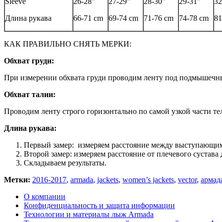
Sleeve
26-28"
27-29"
28-30"
29-31"
32
Длина рукава
66-71 cm
69-74 cm
71-76 cm
74-78 cm
81
КАК ПРАВИЛЬНО СНЯТЬ МЕРКИ:
Обхват груди:
При измерении обхвата груди проводим ленту под подмышечны
Обхват талии:
Проводим ленту строго горизонтально по самой узкой части те
Длина рукава:
Первый замер: измеряем расстояние между выступающим
Второй замер: измеряем расстояние от плечевого сустава 
Складываем результаты.
Метки:
2016-2017
,
armada
,
jackets
,
women’s jackets
,
vector
,
армад
О компании
Конфиденциальность и защита информации
Технологии и материалы лыж Armada