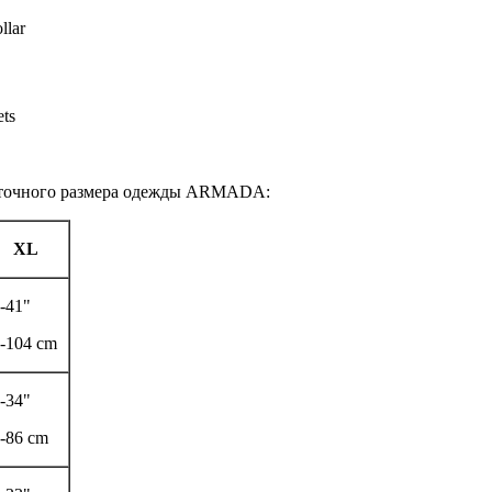
ollar
kets
е точного размера одежды ARMADA:
XL
-41"
-104 cm
-34"
-86 cm