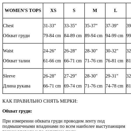
WOMEN'S TOPS
XS
S
M
L
Chest
31-33"
33-35"
35-37"
37-39"
39
Обхват груди
79-84 cm
84-89 cm
89-94 cm
94-99 cm
99
Waist
24-26"
26-28"
28-30"
30-32"
32
Обхват талии
61-66 cm
66-71 cm
71-76 cm
76-81 cm
81
Sleeve
26-28"
27-29"
28-30"
29-31"
32
Длина рукава
66-71 cm
69-74 cm
71-76 cm
74-78 cm
81
КАК ПРАВИЛЬНО СНЯТЬ МЕРКИ:
Обхват груди:
При измерении обхвата груди проводим ленту под
подмышечными впадинами по всем наиболее выступающим