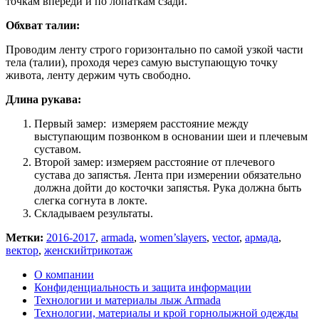
точкам впереди и по лопаткам сзади.
Обхват талии:
Проводим ленту строго горизонтально по самой узкой части
тела (талии), проходя через самую выступающую точку
живота, ленту держим чуть свободно.
Длина рукава:
Первый замер: измеряем расстояние между
выступающим позвонком в основании шеи и плечевым
суставом.
Второй замер: измеряем расстояние от плечевого
сустава до запястья. Лента при измерении обязательно
должна дойти до косточки запястья. Рука должна быть
слегка согнута в локте.
Складываем результаты.
Метки:
2016-2017
,
armada
,
women’slayers
,
vector
,
армада
,
вектор
,
женскийтрикотаж
О компании
Конфиденциальность и защита информации
Технологии и материалы лыж Armada
Технологии, материалы и крой горнолыжной одежды