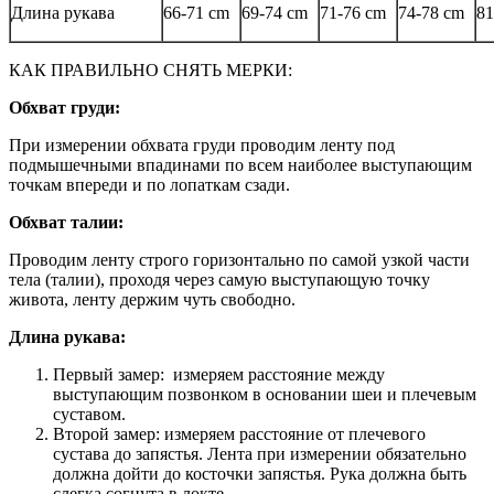
Длина рукава
66-71 cm
69-74 cm
71-76 cm
74-78 cm
81
КАК ПРАВИЛЬНО СНЯТЬ МЕРКИ:
Обхват груди:
При измерении обхвата груди проводим ленту под
подмышечными впадинами по всем наиболее выступающим
точкам впереди и по лопаткам сзади.
Обхват талии:
Проводим ленту строго горизонтально по самой узкой части
тела (талии), проходя через самую выступающую точку
живота, ленту держим чуть свободно.
Длина рукава:
Первый замер: измеряем расстояние между
выступающим позвонком в основании шеи и плечевым
суставом.
Второй замер: измеряем расстояние от плечевого
сустава до запястья. Лента при измерении обязательно
должна дойти до косточки запястья. Рука должна быть
слегка согнута в локте.