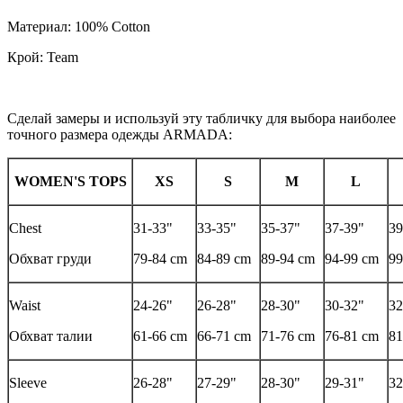
Материал: 100% Cotton
Крой: Team
Сделай замеры и используй эту табличку для выбора наиболее
точного размера одежды ARMADA:
WOMEN'S TOPS
XS
S
M
L
Chest
31-33"
33-35"
35-37"
37-39"
39
Обхват груди
79-84 cm
84-89 cm
89-94 cm
94-99 cm
99
Waist
24-26"
26-28"
28-30"
30-32"
32
Обхват талии
61-66 cm
66-71 cm
71-76 cm
76-81 cm
81
Sleeve
26-28"
27-29"
28-30"
29-31"
32