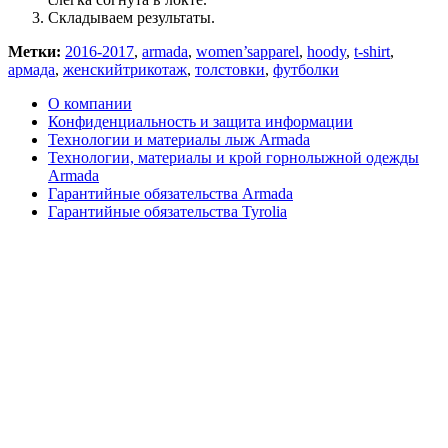
Складываем результаты.
Метки:
2016-2017
,
armada
,
women’sapparel
,
hoody
,
t-shirt
,
армада
,
женскийтрикотаж
,
толстовки
,
футболки
О компании
Конфиденциальность и защита информации
Технологии и материалы лыж Armada
Технологии, материалы и крой горнолыжной одежды
Armada
Гарантийные обязательства Armada
Гарантийные обязательства Tyrolia