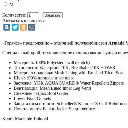
M
Количество:
Рассказать в соцсетях:
«Горячее» предложение – отличный полукомбинезон
Armada Vi
Специальный крой, технологичное использование супер-соврем
Материал: 100% Polyester Twill (stretch)
Технологии: Waterproof 10K, Breathable 10K + DWR
Материал подклада: Mesh Lining with Brushed Tricot Seat
Швы: 100% проклеенные швы
Застежка: YKK AQUAGUARD® Water Repellent Zippers
Вентиляция: Mesh Lined Inner Leg Vents
Снежные гетры: Boot Gaiter
Lower Boot Gussets
Защита низа штанин: Schoeller® Keprotec® Cuff Reinforce
Сочетаемость: Pant to Jacket Snap Interface
Крой: Moderate Tailored