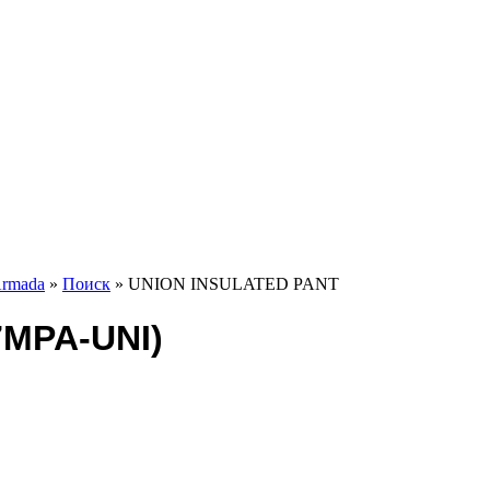
rmada
»
Поиск
» UNION INSULATED PANT
7MPA-UNI)