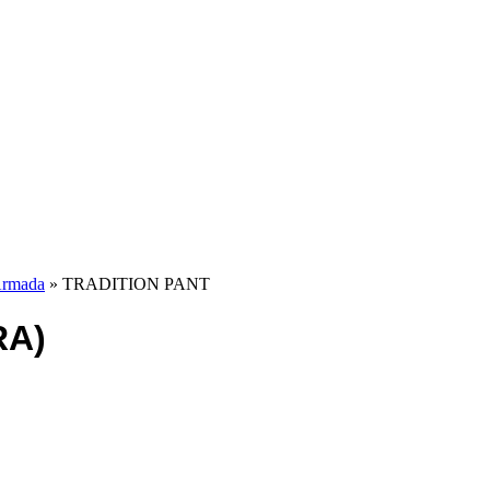
rmada
» TRADITION PANT
RA)