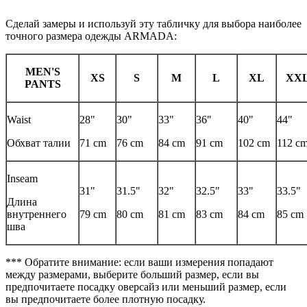
Сделай замеры и используй эту табличку для выбора наиболее
точного размера одежды ARMADA:
MEN'S
XS
S
M
L
XL
XX
PANTS
Waist
28"
30"
33"
36"
40"
44"
Обхват талии
71 cm
76 cm
84 cm
91 cm
102 cm
112 c
Inseam
31"
31.5"
32"
32.5"
33"
33.5"
Длина
внутреннего
79 cm
80 cm
81 cm
83 cm
84 cm
85 cm
шва
*** Обратите внимание: если ваши измерения попадают
между размерами, выберите больший размер, если вы
предпочитаете посадку оверсайз или меньший размер, если
вы предпочитаете более плотную посадку.