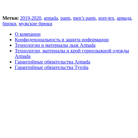
Метки:
2019-2020
,
armada
,
pants
,
men’s pants
,
gore-tex
,
армада
,
брюки
,
мужские брюки
О компании
Конфиденциальность и защита информации
Технологии и материалы лыж Armada
Технологии, материалы и крой горнолыжной одежды
Armada
Гарантийные обязательства Armada
Гарантийные обязательства Tyrolia