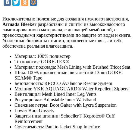
Исключительно полезные для создания нужного настроения,
Armada Bleeker
разработаны и сшиты из высококлассного
ламинированного материала, с дышащей мембраной, с
превосходными характеристиками по защите от воды и снега.
Усиленные боковины штанин, проклеенные швы, - и тебе
обеспечена реальная влагозащита.
Материал: 100% полиэстер
Технология: GORE-TEX®
Материал подклада: Mesh Lining with Brushed Tricot Seat
Швы: 100% проклеенные швы лентой 13mm GORE-
SEAM® Tape
Безопасность: RECCO Avalanche Rescue System
Молния: YKK AQUAGUARD® Water Repellent Zippers
Вентиляция: Mesh Lined Inner Leg Vents
Регулировки: Adjustable Inner Waistband
Снежные гетры: Boot Gaiter with Lycra Suspension
Lower Boot Gussets
Защиты низа штанин: Schoeller® Keprotec® Cuff
Reinforcement
Сочетаемость: Pant to Jacket Snap Interface