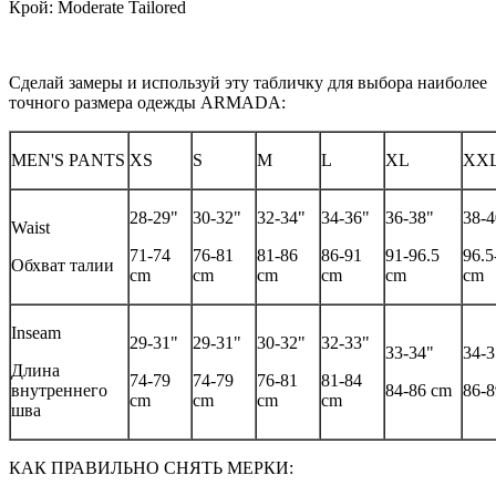
Крой: Moderate Tailored
Сделай замеры и используй эту табличку для выбора наиболее
точного размера одежды ARMADA:
MEN'S PANTS
XS
S
M
L
XL
XX
28-29"
30-32"
32-34"
34-36"
36-38"
38-4
Waist
71-74
76-81
81-86
86-91
91-96.5
96.5
Обхват талии
cm
cm
cm
cm
cm
cm
Inseam
29-31"
29-31"
30-32"
32-33"
33-34"
34-3
Длина
74-79
74-79
76-81
81-84
внутреннего
84-86 cm
86-8
cm
cm
cm
cm
шва
КАК ПРАВИЛЬНО СНЯТЬ МЕРКИ: