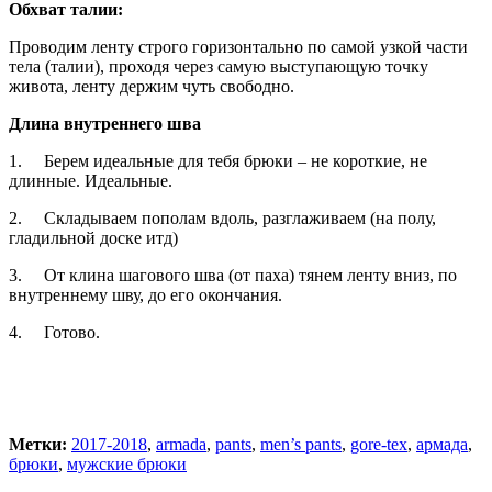
Обхват талии:
Проводим ленту строго горизонтально по самой узкой части
тела (талии), проходя через самую выступающую точку
живота, ленту держим чуть свободно.
Длина внутреннего шва
1. Берем идеальные для тебя брюки – не короткие, не
длинные. Идеальные.
2. Складываем пополам вдоль, разглаживаем (на полу,
гладильной доске итд)
3. От клина шагового шва (от паха) тянем ленту вниз, по
внутреннему шву, до его окончания.
4. Готово.
Метки:
2017-2018
,
armada
,
pants
,
men’s pants
,
gore-tex
,
армада
,
брюки
,
мужские брюки