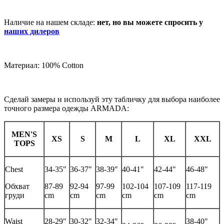
Наличие на нашем складе:
нет, но вы можете спросить у
наших дилеров
Материал: 100% Cotton
Сделай замеры и используй эту табличку для выбора наиболее
точного размера одежды ARMADA:
MEN'S
XS
S
M
L
XL
XXL
TOPS
Chest
34-35"
36-37"
38-39"
40-41"
42-44"
46-48"
Обхват
87-89
92-94
97-99
102-104
107-109
117-119
груди
cm
cm
cm
cm
cm
cm
Waist
28-29"
30-32"
32-34"
38-40"