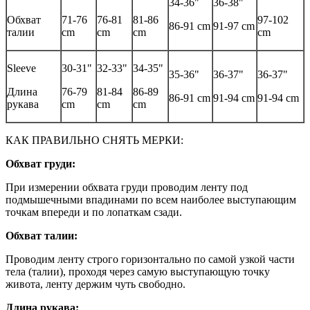
34-36"
36-38"
Обхват
71-76
76-81
81-86
97-102
86-91 cm
91-97 cm
талии
cm
cm
cm
cm
Sleeve
30-31"
32-33"
34-35"
35-36"
36-37"
36-37"
Длина
76-79
81-84
86-89
86-91 cm
91-94 cm
91-94 cm
рукава
cm
cm
cm
КАК ПРАВИЛЬНО СНЯТЬ МЕРКИ:
Обхват груди:
При измерении обхвата груди проводим ленту под
подмышечными впадинами по всем наиболее выступающим
точкам впереди и по лопаткам сзади.
Обхват талии:
Проводим ленту строго горизонтально по самой узкой части
тела (талии), проходя через самую выступающую точку
живота, ленту держим чуть свободно.
Длина рукава: