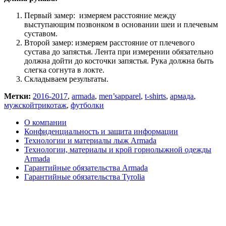
Первый замер: измеряем расстояние между
выступающим позвонком в основании шеи и плечевым
суставом.
Второй замер: измеряем расстояние от плечевого
сустава до запястья. Лента при измерении обязательно
должна дойти до косточки запястья. Рука должна быть
слегка согнута в локте.
Складываем результаты.
Метки:
2016-2017
,
armada
,
men’sapparel
,
t-shirts
,
армада
,
мужскойтрикотаж
,
футболки
О компании
Конфиденциальность и защита информации
Технологии и материалы лыж Armada
Технологии, материалы и крой горнолыжной одежды
Armada
Гарантийные обязательства Armada
Гарантийные обязательства Tyrolia