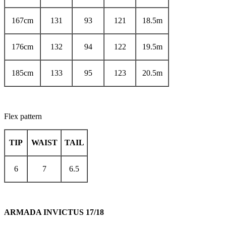
167cm
131
93
121
18.5m
176cm
132
94
122
19.5m
185cm
133
95
123
20.5m
Flex pattern
TIP
WAIST
TAIL
6
7
6.5
ARMADA INVICTUS 17/18