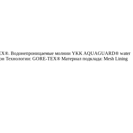
ORE-TEX®. Водонепроницаемые молнии YKK AQUAGUARD® water
ейлон Технологии: GORE-TEX® Материал подклада: Mesh Lining